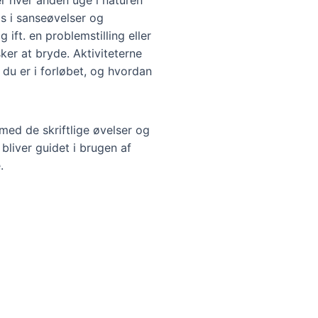
r hver anden uge i naturen
ls i sanseøvelser og
 ift. en problemstilling eller
ker at bryde. Aktiviteterne
or du er i forløbet, og hvordan
med de skriftlige øvelser og
bliver guidet i brugen af
.