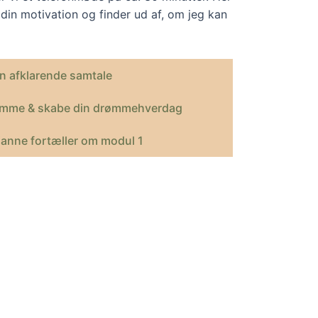
din motivation og finder ud af, om jeg kan
n afklarende samtale
rømme & skabe din drømmehverdag
anne fortæller om modul 1