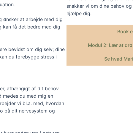
uation.
snakker vi om dine behov og 
hjælpe dig.
og ønsker at arbejde med dig
og kan få det bedre med dig
Book e
Modul 2: Lær at d
ere bevidst om dig selv; dine
kan du forebygge stress i
Se hvad Mari
er, afhængigt af dit behov
ned mødes du med mig en
arbejder vi bl.a. med, hvordan
 ro på dit nervesystem og