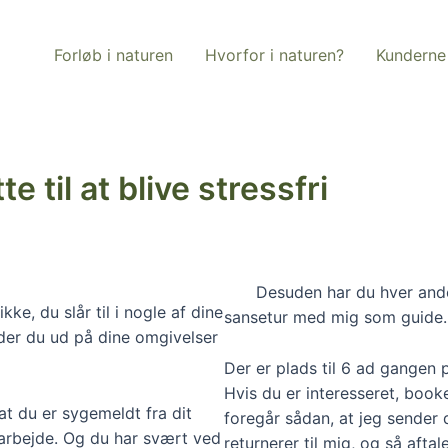
Forløb i naturen
Hvorfor i naturen?
Kunderne 
e til at blive stressfri
Desuden har du hver ande
ke, du slår til i nogle af dine
sansetur med mig som guide.
ælder du ud på dine omgivelser
Der er plads til 6 ad gangen 
Hvis du er interesseret, boo
 du er sygemeldt fra dit
foregår sådan, at jeg sender
 arbejde. Og du har svært ved
returnerer til mig, og så afta