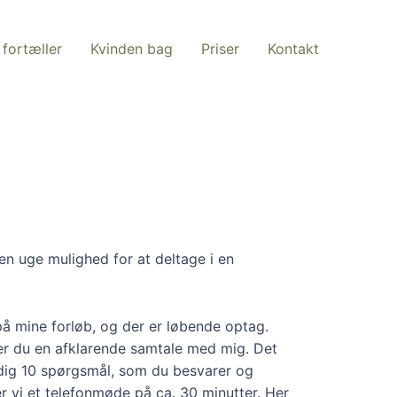
fortæller
Kvinden bag
Priser
Kontakt
n uge mulighed for at deltage i en
på mine forløb, og der er løbende optag.
ker du en afklarende samtale med mig. Det
 dig 10 spørgsmål, som du besvarer og
ler vi et telefonmøde på ca. 30 minutter. Her