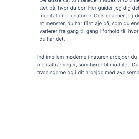
De sidste ca. to måneder mødes vi to time
tæt på, hvor du bor. Her guider jeg dig de
meditationer i naturen. Dels coacher jeg dig
et mønster, du har fået øje på, som du øns
varierer fra gang til gang i forhold til, hv
du har det.
Ind imellem møderne i naturen arbejder du 
mentaltræninger, som hører til modulet. Du 
træningerne og i dit arbejde med øvelserne